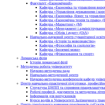
Факультет «Економічний»
Кафедра «Економіка та управління вир
Кафедра «Управління державними і кор
Кафедра «Економіка, бізнес та управлін
Кафедра «Економічна теорія та право» (
Кафедра «Маркетинг» (М)
Кафедра «Менеджмент і адмініструванн
Кафедра «Облік і аудит» (ОіА)
Навчально-науковий центр гуманітарної освіт
Кафедра «Історія та мовознавство»
Кафедра «Філософія та соціологія»
Кафедра «Іноземні мови»
Кафедра «Фізвиховання та спорт»
Лиманська філія
Історія лиманської філії
Методична робота університету
Науково-методична рада
Навчально-методичний центр
Науково-методична конференція кафедр уніве
Центр навчально-практичної підготовки, професійн
Структура ЦНПП та сприяння працевлаштува
Робочі професії, документи та методична літе
Інформація для випускників
Курси водіїв в Університеті Залізничного тран
Центр спеціального навчання працівників суб’єкті