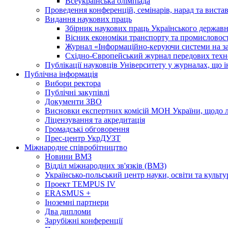
Всеукраїнська олімпіада
Проведення конференцій, семінарів, нарад та виста
Видання наукових праць
Збірник наукових праць Українського державн
Вісник економіки транспорту та промисловост
Журнал «Інформаційно-керуючи системи на за
Східно-Європейський журнал передових техн
Публікації науковців Університету у журналах, що 
Публічна інформація
Вибори ректора
Публічні закупівлі
Документи ЗВО
Висновки експертних комісій МОН України, щодо лі
Ліцензування та акредитація
Громадські обговорення
Прес-центр УкрДУЗТ
Міжнародне співробітництво
Новини ВМЗ
Відділ міжнародних зв'язків (ВМЗ)
Українсько-польський центр науки, освіти та культу
Проект TEMPUS IV
ERASMUS +
Іноземні партнери
Два дипломи
Зарубіжні конференції