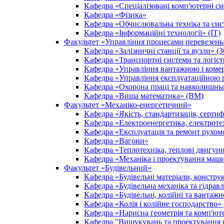
Кафедра «Спеціалізовані комп'ютерні с
Кафедра «Фізика»
Кафедра «Обчислювальна техніка та сис
Кафедра «Інформаційні технології» (ІТ)
Факультет «Управління процесами перевезен
Кафедра «Залізничні станції та вузли» (
Кафедра «Транспортні системи та логіс
Кафедра «Управління вантажною і ком
Кафедра «Управління експлуатаційною 
Кафедра «Охорона праці та навколишнь
Кафедра «Вища математика» (ВМ)
Факультет «Механіко-енергетичний»
Кафедра «Якість, стандартизація, сертиф
Кафедра «Електроенергетика, електроте
Кафедра «Експлуатація та ремонт рухом
Кафедра «Вагони»
Кафедра «Теплотехніка, теплові двигу
Кафедра «Механіка і проектування маш
Факультет «Будівельний»
Кафедра «Будівельні матеріали, констру
Кафедра «Будівельна механіка та гідрав
Кафедра «Будівельні, колійні та ванта
Кафедра «Колія і колійне господарство»
Кафедра «Нарисна геометрія та комп'ют
Кафедра "Вишукувань та проектування ш