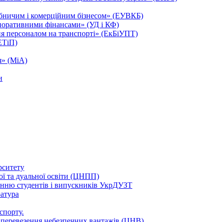
обничим і комерційним бізнесом» (ЕУВКБ)
поративними фінансами» (УД і КФ)
ня персоналом на транспорті» (ЕкБіУПТ)
ЕТіП)
я» (МіА)
и
рситету
ої та дуальної освіти (ЦНПП)
нню студентів і випускників УкрДУЗТ
ратура
спорту.
в перевезення небезпечних вантажів (ЦНВ)