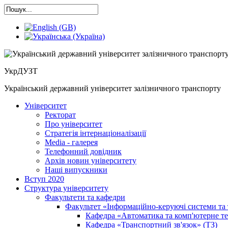
УкрДУЗТ
Український державний університет залізничного транспорту
Університет
Ректорат
Про університет
Cтратегія інтернаціоналізації
Media - галерея
Телефонний довідник
Архів новин університету
Наші випускники
Вступ 2020
Структура університету
Факультети та кафедри
Факультет «Інформаційно-керуючі системи та 
Кафедра «Автоматика та комп'ютерне те
Кафедра «Транспортний зв'язок» (ТЗ)