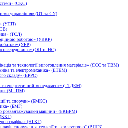
истеми» (СКС)
теми управління» (ОТ та СУ)
ь» (УПП)
ЗСВ)
тика» (ТСЛ)
ерційною роботою» (УВКР)
роботою» (УЕР)
ого середовища» (ОП та НС)
ікація та технології виготовлення матеріалів» (ЯСС та ТВМ)
хніка та електромеханіка» (ЕТЕМ)
ого складу» (ЕРРС)
ни та енергетичний менеджмент» (ТТДЕМ)
ин» (М і ПМ)
кції та споруди» (БМКС)
лика» (БМГ)
жно-розвантажувальні машини» (БКВРМ)
 (ККГ)
ерна графіка» (НГКГ)
ляхів сполучення, геодезії та землеустрою" (ВПГЗ)