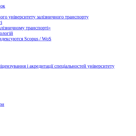
вок
ого університету залізничного транспорту
і
лізничному транспорті»
ологій
індексуются Scopus / WoS
цензування і акредитації спеціальностей університету
ри