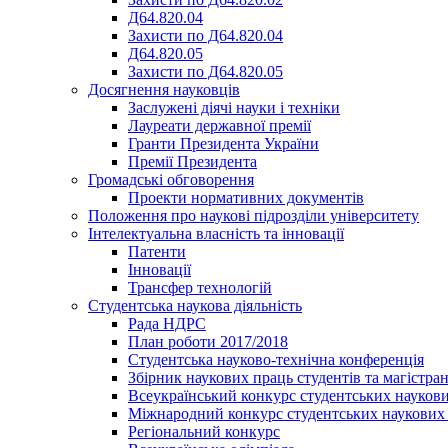
Д64.820.04
Захисти по Д64.820.04
Д64.820.05
Захисти по Д64.820.05
Досягнення науковців
Заслужені діячі науки і техніки
Лауреати державної премії
Гранти Президента України
Премії Президента
Громадськi обговорення
Проекти нормативних документів
Положення про наукові підрозділи університету
Інтелектуальна власність та інновації
Патенти
Інновації
Трансфер технологій
Студентська наукова діяльність
Рада НДРС
План роботи 2017/2018
Студентська науково-технічна конференція
Збірник наукових праць студентів та магістран
Всеукраїнський конкурс студентських наукови
Міжнародний конкурс студентських наукових 
Регіональний конкурс