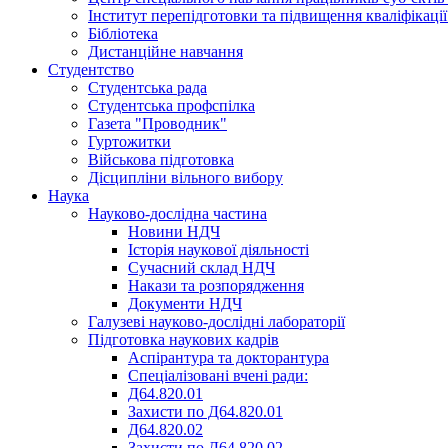
Інститут перепідготовки та підвищення кваліфікації
Бібліотека
Дистанційне навчання
Студентство
Студентська рада
Студентська профспілка
Газета "Проводник"
Гуртожитки
Військова підготовка
Дісципліни вільного вибору
Наука
Науково-дослідна частина
Новини НДЧ
Історія наукової діяльності
Сучасний склад НДЧ
Накази та розпорядження
Документи НДЧ
Галузеві науково-дослідні лабораторії
Підготовка наукових кадрів
Аспірантура та докторантура
Спеціалізовані вчені ради:
Д64.820.01
Захисти по Д64.820.01
Д64.820.02
Захисти по Д64.820.02