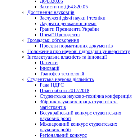
Д64.820.05
Захисти по Д64.820.05
Досягнення науковців
Заслужені діячі науки і техніки
Лауреати державної премії
Гранти Президента України
Премії Президента
Громадськi обговорення
Проекти нормативних документів
Положення про наукові підрозділи університету
Інтелектуальна власність та інновації
Патенти
Інновації
Трансфер технологій
Студентська наукова діяльність
Рада НДРС
План роботи 2017/2018
Студентська науково-технічна конференція
Збірник наукових праць студентів та
магістрантів
Всеукраїнський конкурс студентських
наукових робіт
Міжнародний конкурс студентських
наукових робіт
Регіональний конкурс