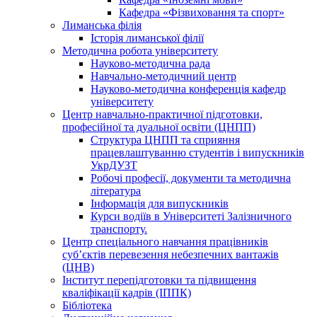
Кафедра «Фізвиховання та спорт»
Лиманська філія
Історія лиманської філії
Методична робота університету
Науково-методична рада
Навчально-методичний центр
Науково-методична конференція кафедр
університету
Центр навчально-практичної підготовки,
професійної та дуальної освіти (ЦНПП)
Структура ЦНПП та сприяння
працевлаштуванню студентів і випускників
УкрДУЗТ
Робочі професії, документи та методична
література
Інформація для випускників
Курси водіїв в Університеті Залізничного
транспорту.
Центр спеціального навчання працівників
суб’єктів перевезення небезпечних вантажів
(ЦНВ)
Інститут перепідготовки та підвищення
кваліфікації кадрів (ІППК)
Бібліотека