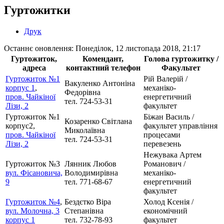
Гуртожитки
Друк
Останнє оновлення: Понеділок, 12 листопада 2018, 21:17
Гуртожиток,
Комендант,
Голова гуртожитку /
адреса
контактний телефон
Факультет
Гуртожиток №1
Рій Валерій /
Вакуленко Антоніна
корпус 1
,
механіко-
Федорівна
пров. Чайкіної
енергетичний
тел. 724-53-31
Лізи, 2
факультет
Гуртожиток №1
Біжан Василь /
Козаренко Світлана
корпус2,
факультет управління
Миколаївна
пров. Чайкіної
процесами
тел. 724-53-31
Лізи, 2
перевезень
Нежувака Артем
Гуртожиток №3
Лянник Любов
Романович /
вул. Фісановича,
Володимирівна
механіко-
9
тел. 771-68-67
енергетичний
факультет
Гуртожиток №4
,
Бездєтко Віра
Холод Ксенія /
вул. Молочна, 3
Степанівна
економічний
корпус 1
тел. 732-78-93
факультет