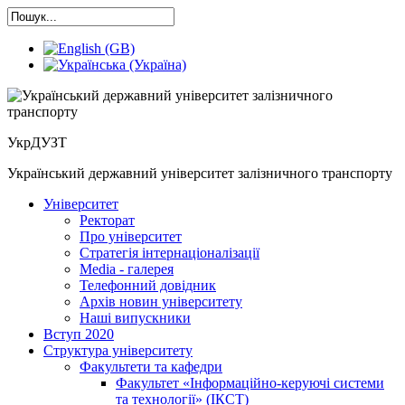
УкрДУЗТ
Український державний університет залізничного транспорту
Університет
Ректорат
Про університет
Cтратегія інтернаціоналізації
Media - галерея
Телефонний довідник
Архів новин університету
Наші випускники
Вступ 2020
Структура університету
Факультети та кафедри
Факультет «Інформаційно-керуючі системи
та технології» (ІКСТ)