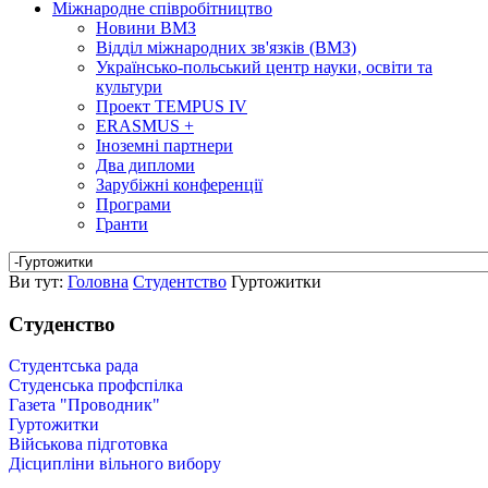
Міжнародне співробітництво
Новини ВМЗ
Відділ міжнародних зв'язків (ВМЗ)
Українсько-польський центр науки, освіти та
культури
Проект TEMPUS IV
ERASMUS +
Іноземні партнери
Два дипломи
Зарубіжні конференції
Програми
Гранти
Ви тут:
Головна
Студентство
Гуртожитки
Студенство
Студентська рада
Студенська профспілка
Газета "Проводник"
Гуртожитки
Військова підготовка
Дісципліни вільного вибору