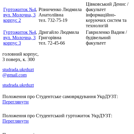
Цівковський Денис /
Гуртожиток №4
,
Різниченко Людмила
факультет
вул. Молочна, 3
Анатоліївна
інформаційно-
корпус 2
тел. 732-75-19
керуючих систем та
технологій
Гуртожиток №4
,
Дригайло Людмила
Гавриленко Вадим /
вул. Молочна, 3
Григорівна
будівельний
корпус 3
тел. 72-45-66
факультет
головний корпус,
3 поверх, к. 300
studrada.ukrduzt
@gmail.com
studrada.ukrduzt
Положення про Студентське самоврядування УкрДУЗТ:
Переглянути
Положення про Студентський гуртожиток УкрДУЗТ:
Переглянути