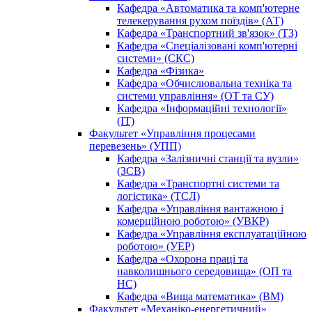
Кафедра «Автоматика та комп'ютерне
телекерування рухом поїздів» (АТ)
Кафедра «Транспортний зв'язок» (ТЗ)
Кафедра «Спеціалізовані комп'ютерні
системи» (СКС)
Кафедра «Фізика»
Кафедра «Обчислювальна техніка та
системи управління» (ОТ та СУ)
Кафедра «Інформаційні технології»
(ІТ)
Факультет «Управління процесами
перевезень» (УПП)
Кафедра «Залізничні станції та вузли»
(ЗСВ)
Кафедра «Транспортні системи та
логістика» (ТСЛ)
Кафедра «Управління вантажною і
комерційною роботою» (УВКР)
Кафедра «Управління експлуатаційною
роботою» (УЕР)
Кафедра «Охорона праці та
навколишнього середовища» (ОП та
НС)
Кафедра «Вища математика» (ВМ)
Факультет «Механіко-енергетичний»