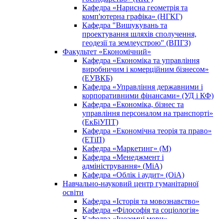
Кафедра «Нарисна геометрія та
комп'ютерна графіка» (НГКГ)
Кафедра "Вишукувань та
проектування шляхів сполучення,
геодезії та землеустрою" (ВПГЗ)
Факультет «Економічний»
Кафедра «Економіка та управління
виробничим і комерційним бізнесом»
(ЕУВКБ)
Кафедра «Управління державними і
корпоративними фінансами» (УД і КФ)
Кафедра «Економіка, бізнес та
управління персоналом на транспорті»
(ЕкБіУПТ)
Кафедра «Економічна теорія та право»
(ЕТіП)
Кафедра «Маркетинг» (М)
Кафедра «Менеджмент і
адміністрування» (МіА)
Кафедра «Облік і аудит» (ОіА)
Навчально-науковий центр гуманітарної
освіти
Кафедра «Історія та мовознавство»
Кафедра «Філософія та соціологія»
Кафедра «Іноземні мови»