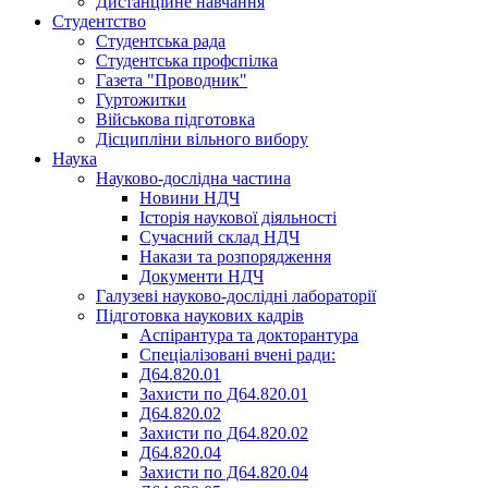
Дистанційне навчання
Студентство
Студентська рада
Студентська профспілка
Газета "Проводник"
Гуртожитки
Військова підготовка
Дісципліни вільного вибору
Наука
Науково-дослідна частина
Новини НДЧ
Історія наукової діяльності
Сучасний склад НДЧ
Накази та розпорядження
Документи НДЧ
Галузеві науково-дослідні лабораторії
Підготовка наукових кадрів
Аспірантура та докторантура
Спеціалізовані вчені ради:
Д64.820.01
Захисти по Д64.820.01
Д64.820.02
Захисти по Д64.820.02
Д64.820.04
Захисти по Д64.820.04