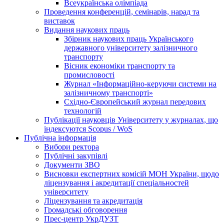
Всеукраїнська олімпіада
Проведення конференцій, семінарів, нарад та
виставок
Видання наукових праць
Збірник наукових праць Українського
державного університету залізничного
транспорту
Вісник економіки транспорту та
промисловості
Журнал «Інформаційно-керуючи системи на
залізничному транспорті»
Східно-Європейський журнал передових
технологій
Публікації науковців Університету у журналах, що
індексуются Scopus / WoS
Публічна інформація
Вибори ректора
Публічні закупівлі
Документи ЗВО
Висновки експертних комісій МОН України, щодо
ліцензування і акредитації спеціальностей
університету
Ліцензування та акредитація
Громадські обговорення
Прес-центр УкрДУЗТ