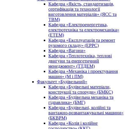
Кафедра «Якість, стандартизація,
сертифікація та технології
виготовлення матеріалів» (ЯСС та
ТВМ)
Кафедра «Електроенергетика,
електротехніка та електромеханіка»
(ЕТЕМ)
Кафедра «Експлуатація та ремонт
рухомого складу» (ЕРРС)
Кафедра «Вагони»
Кафедра «Теплотехніка, теплові
двигуни та енергетичний
менеджмент» (ТТДЕМ)
Кафедра «Механіка і проектування
машин» (М і ПМ)
Факультет «Будівельний»
Кафедра «Будівельні матеріали,
конструкції та споруди» (БМКС)
Кафедра «Будівельна механіка та
гідравлика» (БМГ)
Кафедра «Будівельні, колійні та
вантажно-розвантажувальні машини»
(БКВРМ)
Кафедра «Колія і колійне
господарство» (ККГ)