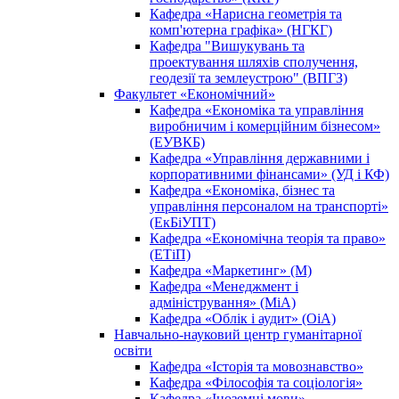
Кафедра «Нарисна геометрія та
комп'ютерна графіка» (НГКГ)
Кафедра "Вишукувань та
проектування шляхів сполучення,
геодезії та землеустрою" (ВПГЗ)
Факультет «Економічний»
Кафедра «Економіка та управління
виробничим і комерційним бізнесом»
(ЕУВКБ)
Кафедра «Управління державними і
корпоративними фінансами» (УД і КФ)
Кафедра «Економіка, бізнес та
управління персоналом на транспорті»
(ЕкБіУПТ)
Кафедра «Економічна теорія та право»
(ЕТіП)
Кафедра «Маркетинг» (М)
Кафедра «Менеджмент і
адміністрування» (МіА)
Кафедра «Облік і аудит» (ОіА)
Навчально-науковий центр гуманітарної
освіти
Кафедра «Історія та мовознавство»
Кафедра «Філософія та соціологія»
Кафедра «Іноземні мови»