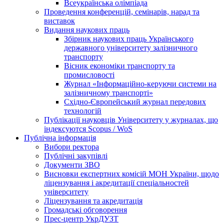
Всеукраїнська олімпіада
Проведення конференцій, семінарів, нарад та
виставок
Видання наукових праць
Збірник наукових праць Українського
державного університету залізничного
транспорту
Вісник економіки транспорту та
промисловості
Журнал «Інформаційно-керуючи системи на
залізничному транспорті»
Східно-Європейський журнал передових
технологій
Публікації науковців Університету у журналах, що
індексуются Scopus / WoS
Публічна інформація
Вибори ректора
Публічні закупівлі
Документи ЗВО
Висновки експертних комісій МОН України, щодо
ліцензування і акредитації спеціальностей
університету
Ліцензування та акредитація
Громадські обговорення
Прес-центр УкрДУЗТ