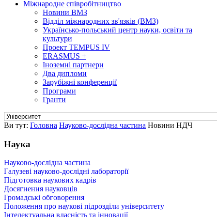
Міжнародне співробітництво
Новини ВМЗ
Відділ міжнародних зв'язків (ВМЗ)
Українсько-польський центр науки, освіти та
культури
Проект TEMPUS IV
ERASMUS +
Іноземні партнери
Два дипломи
Зарубіжні конференції
Програми
Гранти
Ви тут:
Головна
Науково-дослідна частина
Новини НДЧ
Наука
Науково-дослідна частина
Галузеві науково-дослідні лабораторії
Підготовка наукових кадрів
Досягнення науковців
Громадськi обговорення
Положення про наукові підрозділи університету
Інтелектуальна власність та інновації