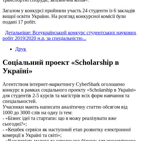
Загалом у конкурсі прийняли участь 24 студенти із 6 закладів
вищої освіти України. На розгляд конкурсної комісії були
подані 17 робіт.
Детальніше: Всеукраїнський конкурс студентських наукових
робіт 2019/2020 н.р. за спеціальністю...
Друк
Соціальний проект «Scholarship в
Україні»
Агентством інтернет-маркетингу CyberShark оголошено
конкурс в рамках соціального проекту «Scholarship в Україні»
для студентів 2-5 курсів та магістрів всіх форм навчання та
спеціальностей.
Учасники мають написати аналітичну статтю обсягом від
1000 до 3000 слів на одну із тем:
- «Бізнес ідеї та стартапи: що я можу реалізувати вже
сьогодні?»;
- «Кешбек сервіси як наступний етап розвитку електронної
комерції в Україні та світі»;
- «Важливість малого та середнього бізнесу для економічного