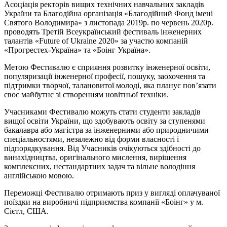
Асоціація ректорів вищих технічних навчальних закладів
України та Благодійна організація «Благодійний Фонд імені
Святого Володимира» з листопада 2019р. по червень 2020р.
проводять Третій Всеукраїнський фестиваль інженерних
талантів «Future of Ukraine 2020» за участю компаній
«Прогрестех-Україна» та «Боінг Україна».
Метою Фестивалю є сприяння розвитку інженерної освіти,
популяризації інженерної професії, пошуку, заохочення та
підтримки творчої, талановитої молоді, яка планує пов’язати
своє майбутнє зі створенням новітньої техніки.
Учасниками Фестивалю можуть стати студенти закладів
вищої освіти України, що здобувають освіту за ступенями
бакалавра або магістра за інженерними або природничими
спеціальностями, незалежно від форми власності і
підпорядкування. Від Учасників очікуються здібності до
винахідництва, оригінального мислення, вирішення
комплексних, нестандартних задач та вільне володіння
англійською мовою.
Переможці Фестивалю отримають приз у вигляді оплачуваної
поїздки на виробничі підприємства компанії «Боінг» у м.
Сієтл, США.