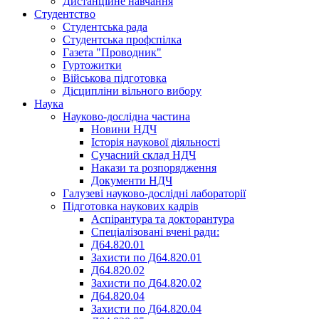
Дистанційне навчання
Студентство
Студентська рада
Студентська профспілка
Газета "Проводник"
Гуртожитки
Військова підготовка
Дісципліни вільного вибору
Наука
Науково-дослідна частина
Новини НДЧ
Історія наукової діяльності
Сучасний склад НДЧ
Накази та розпорядження
Документи НДЧ
Галузеві науково-дослідні лабораторії
Підготовка наукових кадрів
Аспірантура та докторантура
Спеціалізовані вчені ради:
Д64.820.01
Захисти по Д64.820.01
Д64.820.02
Захисти по Д64.820.02
Д64.820.04
Захисти по Д64.820.04