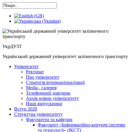
УкрДУЗТ
Український державний університет залізничного транспорту
Університет
Ректорат
Про університет
Cтратегія інтернаціоналізації
Media - галерея
Телефонний довідник
Архів новин університету
Наші випускники
Вступ 2020
Структура університету
Факультети та кафедри
Факультет «Інформаційно-керуючі системи
та технології» (ІКСТ)