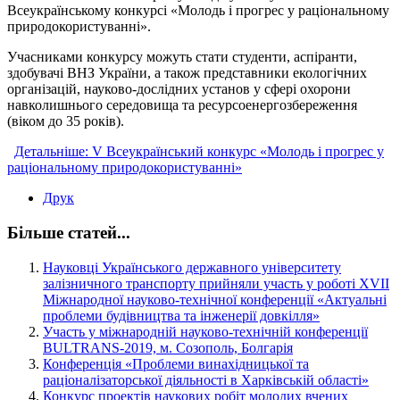
Всеукраїнському конкурсі «Молодь і прогрес у раціональному
природокористуванні».
Учасниками конкурсу можуть стати студенти, аспіранти,
здобувачі ВНЗ України, а також представники екологічних
організацій, науково-дослідних установ у сфері охорони
навколишнього середовища та ресурсоенергозбереження
(віком до 35 років).
Детальніше: V Всеукраїнський конкурс «Молодь і прогрес у
раціональному природокористуванні»
Друк
Більше статей...
Науковці Українського державного університету
залізничного транспорту прийняли участь у роботі XVII
Міжнародної науково-технічної конференції «Актуальні
проблеми будівництва та інженерії довкілля»
Участь у міжнародній науково-технічній конференції
BULTRANS-2019, м. Созополь, Болгарія
Конференція «Проблеми винахідницької та
раціоналізаторської діяльності в Харківській області»
Конкурс проектів наукових робіт молодих вчених