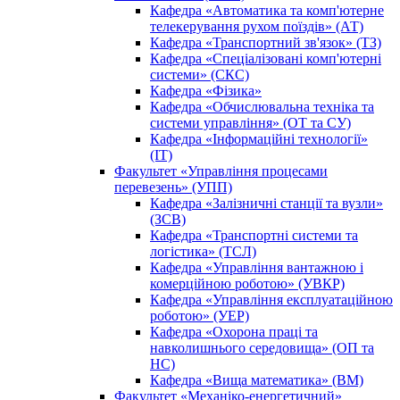
Кафедра «Автоматика та комп'ютерне
телекерування рухом поїздів» (АТ)
Кафедра «Транспортний зв'язок» (ТЗ)
Кафедра «Спеціалізовані комп'ютерні
системи» (СКС)
Кафедра «Фізика»
Кафедра «Обчислювальна техніка та
системи управління» (ОТ та СУ)
Кафедра «Інформаційні технології»
(ІТ)
Факультет «Управління процесами
перевезень» (УПП)
Кафедра «Залізничні станції та вузли»
(ЗСВ)
Кафедра «Транспортні системи та
логістика» (ТСЛ)
Кафедра «Управління вантажною і
комерційною роботою» (УВКР)
Кафедра «Управління експлуатаційною
роботою» (УЕР)
Кафедра «Охорона праці та
навколишнього середовища» (ОП та
НС)
Кафедра «Вища математика» (ВМ)
Факультет «Механіко-енергетичний»