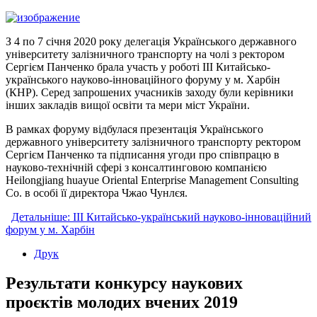
З 4 по 7 січня 2020 року делегація Українського державного
університету залізничного транспорту на чолі з ректором
Сергієм Панченко брала участь у роботі ІІІ Китайсько-
українського науково-інноваційного форуму у м. Харбін
(КНР). Серед запрошених учасників заходу були керівники
інших закладів вищої освіти та мери міст України.
В рамках форуму відбулася презентація Українського
державного університету залізничного транспорту ректором
Сергієм Панченко та підписання угоди про співпрацю в
науково-технічній сфері з консалтинговою компанією
Heilongjiang huayue Oriental Enterprise Management Consulting
Co. в особі її директора Чжао Чунлєя.
Детальніше: ІІІ Китайсько-український науково-інноваційний
форум у м. Харбін
Друк
Результати конкурсу наукових
проєктів молодих вчених 2019