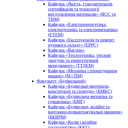
Кафедра «Якість, стандартизація,
сертифікація та технології
виготовлення матеріалів» (ЯСС та
ТВМ)
Кафедра «Електроенергетика,
електротехніка та електромеханіка»
(ЕТЕМ)
Кафедра «Експлуатація та ремонт
рухомого складу» (ЕРРС)
Кафедра «Вагони»
Кафедра «Теплотехніка, теплові
двигуни та енергетичний
менеджмент» (ТТДЕМ)
Кафедра «Механіка і проектування
машин» (М і ПМ)
Факультет «Будівельний»
Кафедра «Будівельні матеріали,
конструкції та споруди» (БМКС)
Кафедра «Будівельна механіка та
гідравлика» (БМГ)
Кафедра «Будівельні, колійні та
вантажно-розвантажувальні машини»
(БКВРМ)
Кафедра «Колія і колійне
господарство» (ККГ)