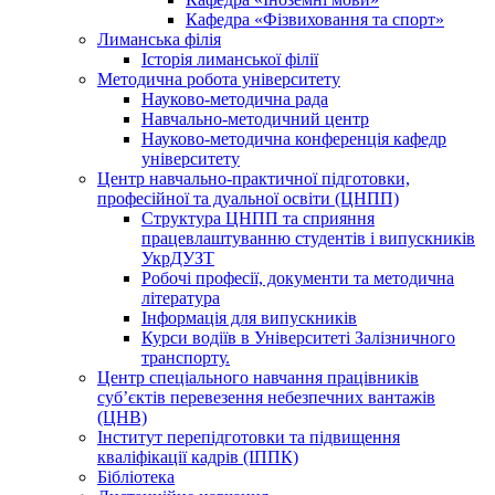
Кафедра «Фізвиховання та спорт»
Лиманська філія
Історія лиманської філії
Методична робота університету
Науково-методична рада
Навчально-методичний центр
Науково-методична конференція кафедр
університету
Центр навчально-практичної підготовки,
професійної та дуальної освіти (ЦНПП)
Структура ЦНПП та сприяння
працевлаштуванню студентів і випускників
УкрДУЗТ
Робочі професії, документи та методична
література
Інформація для випускників
Курси водіїв в Університеті Залізничного
транспорту.
Центр спеціального навчання працівників
суб’єктів перевезення небезпечних вантажів
(ЦНВ)
Інститут перепідготовки та підвищення
кваліфікації кадрів (ІППК)
Бібліотека