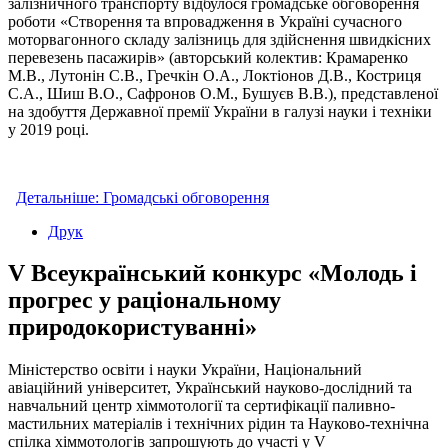
залізничного транспорту відбулося громадське обговорення
роботи «Створення та впровадження в Україні сучасного
моторвагонного складу залізниць для здійснення швидкісних
перевезень пасажирів» (авторський колектив: Крамаренко
М.В., Лутонін С.В., Гречкін О.А., Локтіонов Д.В., Костриця
С.А., Шиш В.О., Сафронов О.М., Бушуєв В.В.), представленої
на здобуття Державної премії України в галузі науки і техніки
у 2019 році.
Детальніше: Громадські обговорення
Друк
V Всеукраїнський конкурс «Молодь і
прогрес у раціональному
природокористуванні»
Міністерство освіти і науки України, Національний
авіаційний університет, Український науково-дослідний та
навчальний центр хіммотології та сертифікації паливно-
мастильних матеріалів і технічних рідин та Науково-технічна
спілка хіммотологів запрошують до участі у V