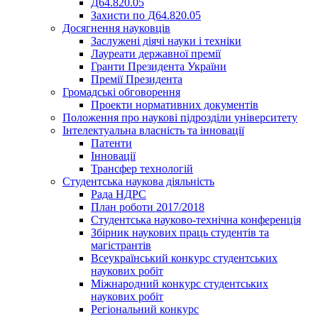
Д64.820.05
Захисти по Д64.820.05
Досягнення науковців
Заслужені діячі науки і техніки
Лауреати державної премії
Гранти Президента України
Премії Президента
Громадськi обговорення
Проекти нормативних документів
Положення про наукові підрозділи університету
Інтелектуальна власність та інновації
Патенти
Інновації
Трансфер технологій
Студентська наукова діяльність
Рада НДРС
План роботи 2017/2018
Студентська науково-технічна конференція
Збірник наукових праць студентів та
магістрантів
Всеукраїнський конкурс студентських
наукових робіт
Міжнародний конкурс студентських
наукових робіт
Регіональний конкурс