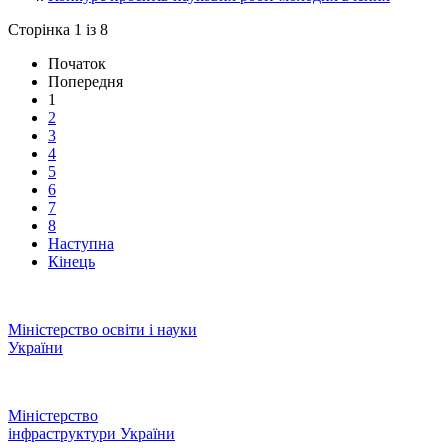
Сторінка 1 із 8
Початок
Попередня
1
2
3
4
5
6
7
8
Наступна
Кінець
Міністерство освіти і науки
України
Міністерство
інфраструктури України