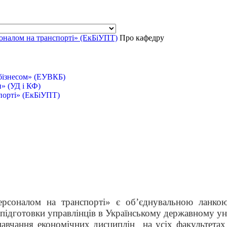
соналом на транспорті» (ЕкБіУПТ)
Про кафедру
 бізнесом» (ЕУВКБ)
» (УД і КФ)
спорті» (ЕкБіУПТ)
персоналом на транспорті» є об’єднувальною ланко
підготовки управлінців в Українському державному уні
я економічних дисциплін на усіх факультетах Ук