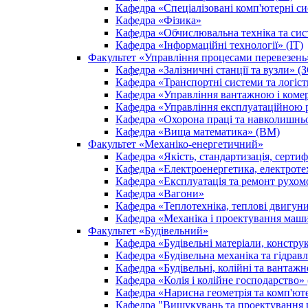
Кафедра «Спеціалізовані комп'ютерні с
Кафедра «Фізика»
Кафедра «Обчислювальна техніка та сис
Кафедра «Інформаційні технології» (ІТ)
Факультет «Управління процесами перевезен
Кафедра «Залізничні станції та вузли» (
Кафедра «Транспортні системи та логіс
Кафедра «Управління вантажною і ком
Кафедра «Управління експлуатаційною 
Кафедра «Охорона праці та навколишнь
Кафедра «Вища математика» (ВМ)
Факультет «Механіко-енергетичний»
Кафедра «Якість, стандартизація, сертиф
Кафедра «Електроенергетика, електроте
Кафедра «Експлуатація та ремонт рухом
Кафедра «Вагони»
Кафедра «Теплотехніка, теплові двигу
Кафедра «Механіка і проектування маш
Факультет «Будівельний»
Кафедра «Будівельні матеріали, констру
Кафедра «Будівельна механіка та гідрав
Кафедра «Будівельні, колійні та ванта
Кафедра «Колія і колійне господарство»
Кафедра «Нарисна геометрія та комп'ют
Кафедра "Вишукувань та проектування ш