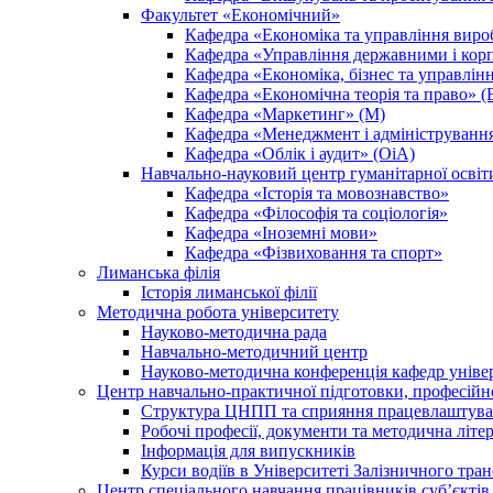
Факультет «Економічний»
Кафедра «Економіка та управління вир
Кафедра «Управління державними і кор
Кафедра «Економіка, бізнес та управлін
Кафедра «Економічна теорія та право» (
Кафедра «Маркетинг» (М)
Кафедра «Менеджмент і адмініструванн
Кафедра «Облік і аудит» (ОіА)
Навчально-науковий центр гуманітарної освіт
Кафедра «Історія та мовознавство»
Кафедра «Філософія та соціологія»
Кафедра «Іноземні мови»
Кафедра «Фізвиховання та спорт»
Лиманська філія
Історія лиманської філії
Методична робота університету
Науково-методична рада
Навчально-методичний центр
Науково-методична конференція кафедр уніве
Центр навчально-практичної підготовки, професійн
Структура ЦНПП та сприяння працевлаштува
Робочі професії, документи та методична літе
Інформація для випускників
Курси водіїв в Університеті Залізничного тран
Центр спеціального навчання працівників суб’єкті