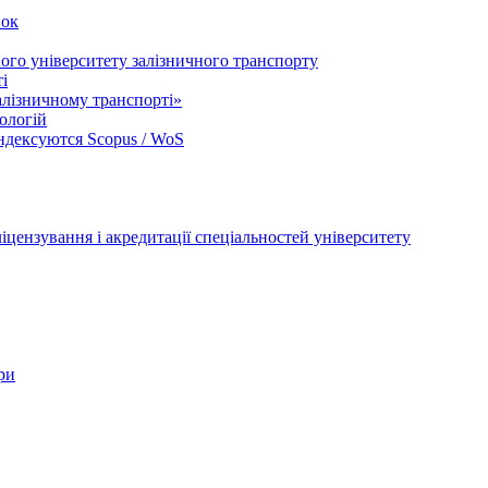
вок
ого університету залізничного транспорту
і
лізничному транспорті»
ологій
індексуются Scopus / WoS
цензування і акредитації спеціальностей університету
ри