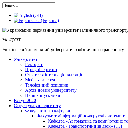
УкрДУЗТ
Український державний університет залізничного транспорту
Університет
Ректорат
Про університет
Cтратегія інтернаціоналізації
Media - галерея
Телефонний довідник
Архів новин університету
Наші випускники
Вступ 2020
Структура університету
Факультети та кафедри
Факультет «Інформаційно-керуючі системи та 
Кафедра «Автоматика та комп'ютерне те
Кафедра «Транспортний зв'язок» (ТЗ)