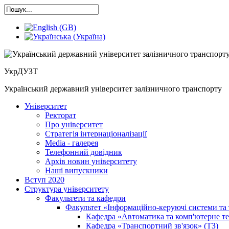
УкрДУЗТ
Український державний університет залізничного транспорту
Університет
Ректорат
Про університет
Cтратегія інтернаціоналізації
Media - галерея
Телефонний довідник
Архів новин університету
Наші випускники
Вступ 2020
Структура університету
Факультети та кафедри
Факультет «Інформаційно-керуючі системи та 
Кафедра «Автоматика та комп'ютерне те
Кафедра «Транспортний зв'язок» (ТЗ)