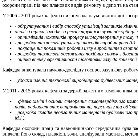
охорони праці під час планових видів ремонту в депо та на ста
У 2006 - 2011 роках кафедра виконувала науково-дослідні госпр
- обґрунтування і вибір способу утилізації залишків хімічн
аналіз і оцінка заходів за реконструкцією вузла абсорбац
- оптимізація показників процесу кислоутворення у тому ч
- розробка технології утилізації відходів виробництва (01.
- покращення показників роботи цеху виробництва азотної
- розробка технології одержання похідних сполук з біоетан
- оцінка впливу ефективності підготовки газу до конверс
Кафедра виконувала науково-дослідну госпрозрахункову роботу 
- удосконалення технології виробництва будівельних мате
У 2011 - 2015 роках кафедра за держбюджетним замовленням ви
- фізико-хімічні основи створення самотвердіючого ком
полів, радіоактивних випромінювань, персоналу та об’єкті
- розробка складів неорганічних матеріалів будівельног
М.І.).
Кафедра охорони праці та навколишнього середовища була зас
вивчали його склад, плавкість золи, аналізували мастила, метали