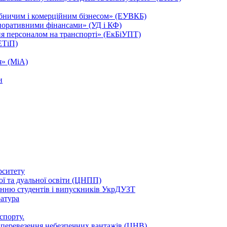
обничим і комерційним бізнесом» (ЕУВКБ)
поративними фінансами» (УД і КФ)
ня персоналом на транспорті» (ЕкБіУПТ)
ЕТіП)
я» (МіА)
и
рситету
ої та дуальної освіти (ЦНПП)
нню студентів і випускників УкрДУЗТ
ратура
спорту.
в перевезення небезпечних вантажів (ЦНВ)