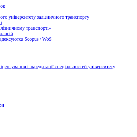
вок
ого університету залізничного транспорту
і
лізничному транспорті»
ологій
індексуются Scopus / WoS
цензування і акредитації спеціальностей університету
ри