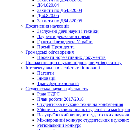
Д64.820.04
Захисти по Д64.820.04
Д64.820.05
Захисти по Д64.820.05
Досягнення науковців
Заслужені діячі науки і техніки
Лауреати державної премії
Гранти Президента України
Премії Президента
Громадськi обговорення
Проекти нормативних документів
Положення про наукові підрозділи університету
Інтелектуальна власність та інновації
Патенти
Інновації
Трансфер технологій
Студентська наукова діяльність
Рада НДРС
План роботи 2017/2018
Студентська науково-технічна конференція
Збірник наукових праць студентів та магістран
Всеукраїнський конкурс студентських наукови
Міжнародний конкурс студентських наукових 
Регіональний конкурс