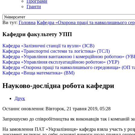
Програми
Гранти
Ви тут:
Головна
Кафедра «Охорона праці та навколишнього се
Кафедри факультету УПП
Кафедра «Залізничні станції та вузли» (ЗСВ)
Кафедра «Транспортні системи та логістика» (ТСЛ)
Кафедра «Управління вантажною і комерційною роботою» (УВ
Кафедра «Управління експлуатаційною роботою» (УЕР)
Кафедра «Охорона праці та навколишнього середовища» (ОП т
Кафедра «Вища математика» (ВМ)
Науково-дослідна робота кафедри
Друк
Останнє оновлення: Вівторок, 21 травня 2019, 05:28
Запрошуємо до співробітництва як виконавців так і компаній зам
На замовлення ПАТ «Укрзалізниця» кафедра взяла участь у роз
документ включає до себе: основні вимоги щодо правил охорон