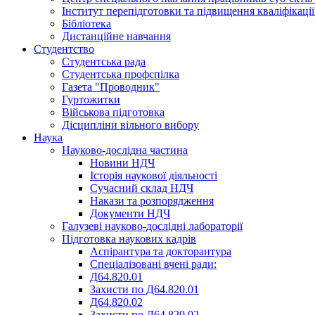
Інститут перепідготовки та підвищення кваліфікації
Бібліотека
Дистанційне навчання
Студентство
Студентська рада
Студентська профспілка
Газета "Проводник"
Гуртожитки
Військова підготовка
Дісципліни вільного вибору
Наука
Науково-дослідна частина
Новини НДЧ
Історія наукової діяльності
Сучасний склад НДЧ
Накази та розпорядження
Документи НДЧ
Галузеві науково-дослідні лабораторії
Підготовка наукових кадрів
Аспірантура та докторантура
Спеціалізовані вчені ради:
Д64.820.01
Захисти по Д64.820.01
Д64.820.02
Захисти по Д64.820.02