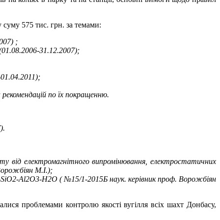
суму 575 тис. грн. за темами:
007) ;
01.08.2006-31.12.2007);
01.04.2011);
 рекомендацій по їх покращенню.
).
хисту від електромагнітного випромінювання, електростатичних
Ворожбіян М.І.);
O-SiO2-Al2O3-H2O ( №15/1-2015Б наук. керівник проф. Ворожбіян
алися проблемами контролю якості вугілля всіх шахт Донбасу,