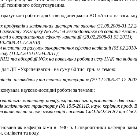
нції технічного обслуговування.
озрахункові роботи для Сєверодонецького ВО «Азот» на загальну 
их продуктів з залізничних цистерн та вагонів (31.05.2006-31.12.2
ії 4 агрегату УКЛ цеху №5 ЗАТ «Сєвєродонецьке об'єднання Азот» (
ислі з використанням ефекту кавітації (28.02.2008-01.03.2011);
10.2008-31.12.2010);
 кислоти за рахунок використання ефекта кавітації (05.02.2010-
олу (11.02.2010-01.04.2011);
ії NH3 та абсорбції NOx на показники роботи цеху НАК та видача
для ДП «Укрспецвагон» на суму 60 тис. грн. за темою:
ріалів: шлакоблоку та плиток тротуарних (29.12.2006-31.12.2007
конувала науково-дослідні роботи за темами:
позиційного матеріалу поліфункціонального призначення для за
в залізничного транспорту (№ 15/5-2011Б, наук. керівник проф. 
о призначення на основі композицій системи CaO-SiO2-H2O та Ca
нована як кафедра хімії в 1930 р. Співробітники кафедри займ
, силікати та воду.