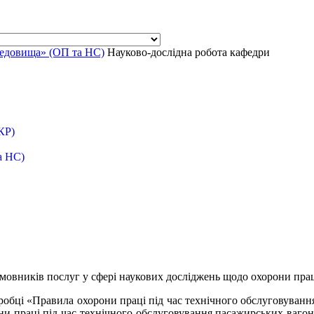
редовища» (ОП та НС)
Науково-дослідна робота кафедри
КР)
а НС)
овників послуг у сфері наукових досліджень щодо охорони праці, 
робці «Правила охорони праці під час технічного обслуговуван
и праці під час технічного обслуговування пасажирських вагонів