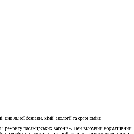
цивільної безпеки, хімії, екології та ергономіки.
ня і ремонту пасажирських вагонів». Цей відомчий нормативний
 на коліях в парку та на станції; основні вимоги щодо правил