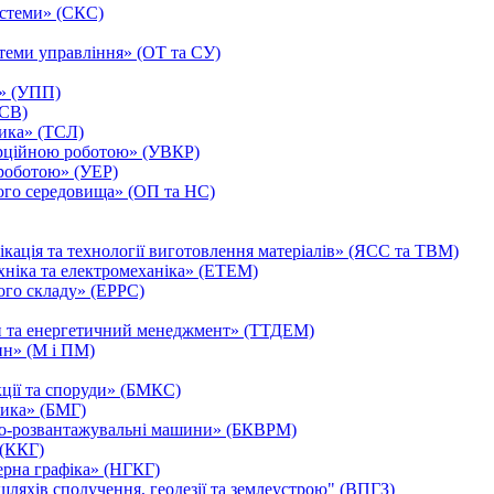
истеми» (СКС)
теми управління» (ОТ та СУ)
ь» (УПП)
ЗСВ)
тика» (ТСЛ)
ерційною роботою» (УВКР)
роботою» (УЕР)
ого середовища» (ОП та НС)
ікація та технології виготовлення матеріалів» (ЯСС та ТВМ)
хніка та електромеханіка» (ЕТЕМ)
ого складу» (ЕРРС)
ни та енергетичний менеджмент» (ТТДЕМ)
ин» (М і ПМ)
кції та споруди» (БМКС)
лика» (БМГ)
жно-розвантажувальні машини» (БКВРМ)
 (ККГ)
ерна графіка» (НГКГ)
ляхів сполучення, геодезії та землеустрою" (ВПГЗ)