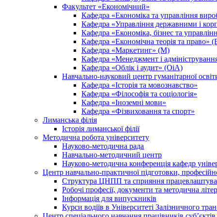
Факультет «Економічний»
Кафедра «Економіка та управління вир
Кафедра «Управління державними і кор
Кафедра «Економіка, бізнес та управлін
Кафедра «Економічна теорія та право» (
Кафедра «Маркетинг» (М)
Кафедра «Менеджмент і адмініструванн
Кафедра «Облік і аудит» (ОіА)
Навчально-науковий центр гуманітарної освіт
Кафедра «Історія та мовознавство»
Кафедра «Філософія та соціологія»
Кафедра «Іноземні мови»
Кафедра «Фізвиховання та спорт»
Лиманська філія
Історія лиманської філії
Методична робота університету
Науково-методична рада
Навчально-методичний центр
Науково-методична конференція кафедр уніве
Центр навчально-практичної підготовки, професійн
Структура ЦНПП та сприяння працевлаштува
Робочі професії, документи та методична літе
Інформація для випускників
Курси водіїв в Університеті Залізничного тран
Центр спеціального навчання працівників суб’єкті