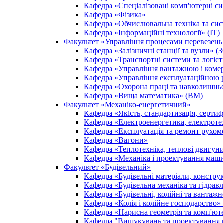
Кафедра «Спеціалізовані комп'ютерні с
Кафедра «Фізика»
Кафедра «Обчислювальна техніка та сис
Кафедра «Інформаційні технології» (ІТ)
Факультет «Управління процесами перевезен
Кафедра «Залізничні станції та вузли» (
Кафедра «Транспортні системи та логіс
Кафедра «Управління вантажною і ком
Кафедра «Управління експлуатаційною 
Кафедра «Охорона праці та навколишнь
Кафедра «Вища математика» (ВМ)
Факультет «Механіко-енергетичний»
Кафедра «Якість, стандартизація, сертиф
Кафедра «Електроенергетика, електроте
Кафедра «Експлуатація та ремонт рухом
Кафедра «Вагони»
Кафедра «Теплотехніка, теплові двигу
Кафедра «Механіка і проектування маш
Факультет «Будівельний»
Кафедра «Будівельні матеріали, констру
Кафедра «Будівельна механіка та гідрав
Кафедра «Будівельні, колійні та ванта
Кафедра «Колія і колійне господарство»
Кафедра «Нарисна геометрія та комп'ют
Кафедра "Вишукувань та проектування ш