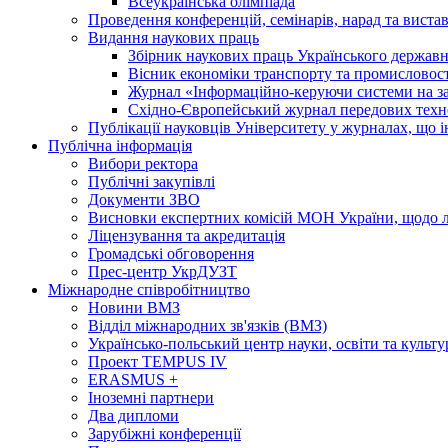
Всеукраїнська олімпіада
Проведення конференцій, семінарів, нарад та виста
Видання наукових праць
Збірник наукових праць Українського державн
Вісник економіки транспорту та промисловост
Журнал «Інформаційно-керуючи системи на за
Східно-Європейський журнал передових техн
Публікації науковців Університету у журналах, що 
Публічна інформація
Вибори ректора
Публічні закупівлі
Документи ЗВО
Висновки експертних комісій МОН України, щодо лі
Ліцензування та акредитація
Громадські обговорення
Прес-центр УкрДУЗТ
Міжнародне співробітництво
Новини ВМЗ
Відділ міжнародних зв'язків (ВМЗ)
Українсько-польський центр науки, освіти та культу
Проект TEMPUS IV
ERASMUS +
Іноземні партнери
Два дипломи
Зарубіжні конференції