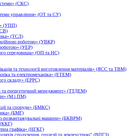
истеми» (СКС)
теми управління» (ОТ та СУ)
ь» (УПП)
ЗСВ)
тика» (ТСЛ)
ерційною роботою» (УВКР)
роботою» (УЕР)
ого середовища» (ОП та НС)
ікація та технології виготовлення матеріалів» (ЯСС та ТВМ)
хніка та електромеханіка» (ЕТЕМ)
ого складу» (ЕРРС)
ни та енергетичний менеджмент» (ТТДЕМ)
ин» (М і ПМ)
кції та споруди» (БМКС)
лика» (БМГ)
жно-розвантажувальні машини» (БКВРМ)
 (ККГ)
ерна графіка» (НГКГ)
ляхів сполучення, геодезії та землеустрою" (ВПГЗ)