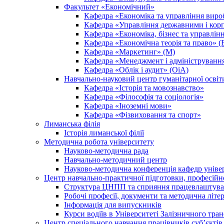
Факультет «Економічний»
Кафедра «Економіка та управління вир
Кафедра «Управління державними і кор
Кафедра «Економіка, бізнес та управлін
Кафедра «Економічна теорія та право» (
Кафедра «Маркетинг» (М)
Кафедра «Менеджмент і адмініструванн
Кафедра «Облік і аудит» (ОіА)
Навчально-науковий центр гуманітарної освіт
Кафедра «Історія та мовознавство»
Кафедра «Філософія та соціологія»
Кафедра «Іноземні мови»
Кафедра «Фізвиховання та спорт»
Лиманська філія
Історія лиманської філії
Методична робота університету
Науково-методична рада
Навчально-методичний центр
Науково-методична конференція кафедр уніве
Центр навчально-практичної підготовки, професійн
Структура ЦНПП та сприяння працевлаштува
Робочі професії, документи та методична літе
Інформація для випускників
Курси водіїв в Університеті Залізничного тран
Центр спеціального навчання працівників суб’єкті