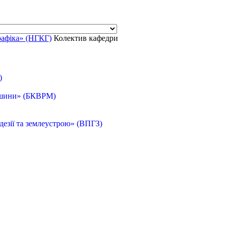
рафіка» (НГКГ)
Колектив кафедри
)
машини» (БКВРМ)
езії та землеустрою» (ВПГЗ)