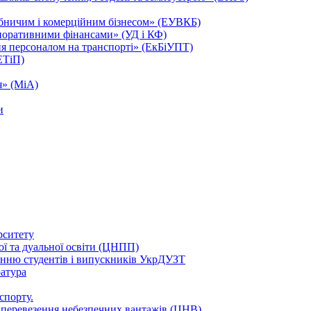
обничим і комерційним бізнесом» (ЕУВКБ)
поративними фінансами» (УД і КФ)
ня персоналом на транспорті» (ЕкБіУПТ)
ЕТіП)
я» (МіА)
и
рситету
ої та дуальної освіти (ЦНПП)
нню студентів і випускників УкрДУЗТ
ратура
спорту.
в перевезення небезпечних вантажів (ЦНВ)