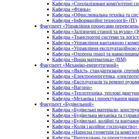
Кафедра «Спеціалізовані комп'ютерні с
Кафедра «Фізика»
Кафедра «Обчислювальна техніка та сис
Кафедра «Інформаційні технології» (ІТ)
Факультет «Управління процесами перевезен
Кафедра «Залізничні станції та вузли» (
Кафедра «Транспортні системи та логіс
Кафедра «Управління вантажною і ком
Кафедра «Управління експлуатаційною 
Кафедра «Охорона праці та навколишнь
Кафедра «Вища математика» (ВМ)
Факультет «Механіко-енергетичний»
Кафедра «Якість, стандартизація, сертиф
Кафедра «Електроенергетика, електроте
Кафедра «Експлуатація та ремонт рухом
Кафедра «Вагони»
Кафедра «Теплотехніка, теплові двигу
Кафедра «Механіка і проектування маш
Факультет «Будівельний»
Кафедра «Будівельні матеріали, констру
Кафедра «Будівельна механіка та гідрав
Кафедра «Будівельні, колійні та ванта
Кафедра «Колія і колійне господарство»
Кафедра «Нарисна геометрія та комп'ют
Кафедра "Вишукувань та проектування ш