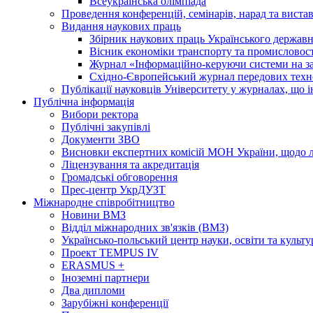
Всеукраїнська олімпіада
Проведення конференцій, семінарів, нарад та виста
Видання наукових праць
Збірник наукових праць Українського державн
Вісник економіки транспорту та промисловост
Журнал «Інформаційно-керуючи системи на за
Східно-Європейський журнал передових техн
Публікації науковців Університету у журналах, що 
Публічна інформація
Вибори ректора
Публічні закупівлі
Документи ЗВО
Висновки експертних комісій МОН України, щодо лі
Ліцензування та акредитація
Громадські обговорення
Прес-центр УкрДУЗТ
Міжнародне співробітництво
Новини ВМЗ
Відділ міжнародних зв'язків (ВМЗ)
Українсько-польський центр науки, освіти та культу
Проект TEMPUS IV
ERASMUS +
Іноземні партнери
Два дипломи
Зарубіжні конференції