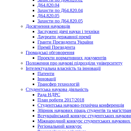
Д64.820.04
Захисти по Д64.820.04
Д64.820.05
Захисти по Д64.820.05
Досягнення науковців
Заслужені діячі науки і техніки
Лауреати державної премії
Гранти Президента України
Премії Президента
Громадськi обговорення
Проекти нормативних документів
Положення про наукові підрозділи університету
Інтелектуальна власність та інновації
Патенти
Інновації
Трансфер технологій
Студентська наукова діяльність
Рада НДРС
План роботи 2017/2018
Студентська науково-технічна конференція
Збірник наукових праць студентів та магістран
Всеукраїнський конкурс студентських наукови
Міжнародний конкурс студентських наукових 
Регіональний конкурс