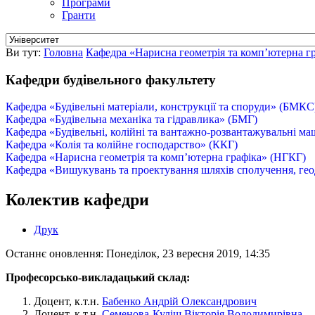
Програми
Гранти
Ви тут:
Головна
Кафедра «Нарисна геометрія та комп’ютерна г
Кафедри будівельного факультету
Кафедра «Будівельні матеріали, конструкції та споруди» (БМКС
Кафедра «Будівельна механіка та гідравлика» (БМГ)
Кафедра «Будівельні, колійні та вантажно-розвантажувальні 
Кафедра «Колія та колійне господарство» (ККГ)
Кафедра «Нарисна геометрія та комп’ютерна графіка» (НГКГ)
Кафедра «Вишукувань та проектування шляхів сполучення, геод
Колектив кафедри
Друк
Останнє оновлення: Понеділок, 23 вересня 2019, 14:35
Професорсько-викладацький склад:
Доцент, к.т.н.
Бабенко Андрій Олександрович
Доцент, к.т.н.
Семенова-Куліш Вікторія Володимирівна