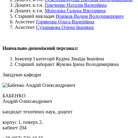
Доцент, к.т.н.
Грінченко Наталія Валеріївна
Доцент, к.т.н.
Морозова Галина Вікторівна
Старший викладач
Новіков Вадим Володимирович
Асистент
Горяінова Ольга Валеріївна
Асистент
Сухарькова Олена Іванівна
Навчально-допоміжний персонал:
Інженер І категорії Кудіна Зінаїда Іванівна
Старший лаборант Жукова Ірина Володимирівна
Завідувач кафедри
БАБЕНКО
Андрій Олександрович
кандидат технічних наук, доцент
корпус 1, поверх 2,
кабінет 204