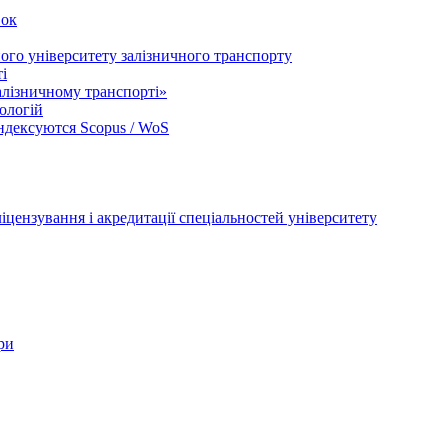
вок
ого університету залізничного транспорту
і
лізничному транспорті»
ологій
індексуются Scopus / WoS
цензування і акредитації спеціальностей університету
ри