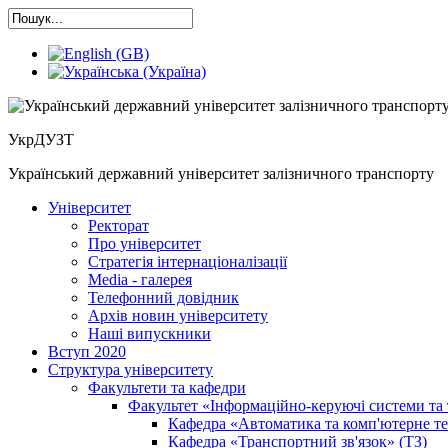
УкрДУЗТ
Український державний університет залізничного транспорту
Університет
Ректорат
Про університет
Cтратегія інтернаціоналізації
Media - галерея
Телефонний довідник
Архів новин університету
Наші випускники
Вступ 2020
Структура університету
Факультети та кафедри
Факультет «Інформаційно-керуючі системи та 
Кафедра «Автоматика та комп'ютерне те
Кафедра «Транспортний зв'язок» (ТЗ)