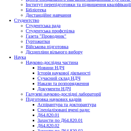
Інститут перепідготовки та підвищення кваліфікації
Бібліотека
Дистанційне навчання
Студентство
Студентська рада
Студентська профспілка
Газета "Проводник"
Гуртожитки
Військова підготовка
Дісципліни вільного вибору
Наука
Науково-дослідна частина
Новини НДЧ
Історія наукової діяльності
Сучасний склад НДЧ
Накази та розпорядження
Документи НДЧ
Галузеві науково-дослідні лабораторії
Підготовка наукових кадрів
Аспірантура та докторантура
Спеціалізовані вчені ради:
Д64.820.01
Захисти по Д64.820.01
Д64.820.02
Захисти по Д64.820.02